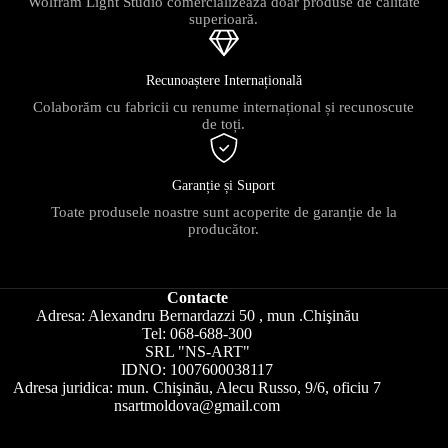
Wolfram Light Studio comercializează doar produse de calitate
superioară.
Recunoaștere Internațională
Colaborăm cu fabricii cu renume internațional și recunoscute
de toți.
Garanție și Suport
Toate produsele noastre sunt acoperite de garanție de la
producător.
Contacte
Adresa: Alexandru Bernardazzi 50 , mun .Chişinău
Tel: 068-688-300
SRL "NS-ART"
IDNO: 1007600038117
Adresa juridica: mun. Chişinău, Alecu Russo, 9/6, oficiu 7
nsartmoldova@gmail.com