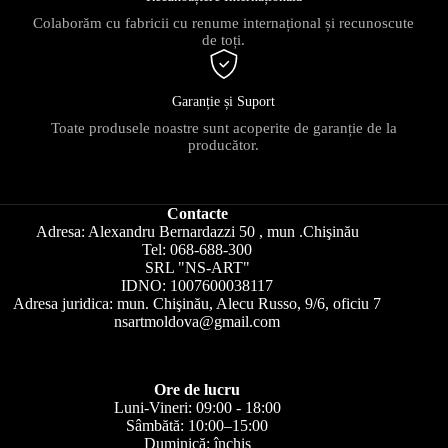
Colaborăm cu fabricii cu renume internațional și recunoscute
de toți.
Garanție și Suport
Toate produsele noastre sunt acoperite de garanție de la
producător.
Contacte
Adresa: Alexandru Bernardazzi 50 , mun .Chişinău
Tel: 068-688-300
SRL "NS-ART"
IDNO: 1007600038117
Adresa juridica: mun. Chişinău, Alecu Russo, 9/6, oficiu 7
nsartmoldova@gmail.com
Ore de lucru
Luni-Vineri: 09:00 - 18:00
Sâmbătă: 10:00–15:00
Duminică: închis