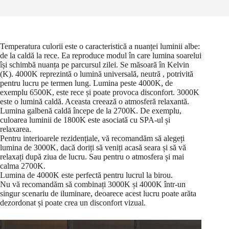
Temperatura culorii este o caracteristică a nuanței luminii albe:
de la caldă la rece. Ea reproduce modul în care lumina soarelui
își schimbă nuanța pe parcursul zilei. Se măsoară în Kelvin
(K). 4000K reprezintă o lumină universală, neutră , potrivită
pentru lucru pe termen lung. Lumina peste 4000K, de
exemplu 6500K, este rece și poate provoca disconfort. 3000K
este o lumină caldă. Aceasta creează o atmosferă relaxantă.
Lumina galbenă caldă începe de la 2700K. De exemplu,
culoarea luminii de 1800K este asociată cu SPA-ul și
relaxarea.
Pentru interioarele rezidențiale, vă recomandăm să alegeți
lumina de 3000K, dacă doriți să veniți acasă seara și să vă
relaxați după ziua de lucru. Sau pentru o atmosfera și mai
calma 2700K.
Lumina de 4000K este perfectă pentru lucrul la birou.
Nu vă recomandăm să combinați 3000K și 4000K într-un
singur scenariu de iluminare, deoarece acest lucru poate arăta
dezordonat și poate crea un disconfort vizual.