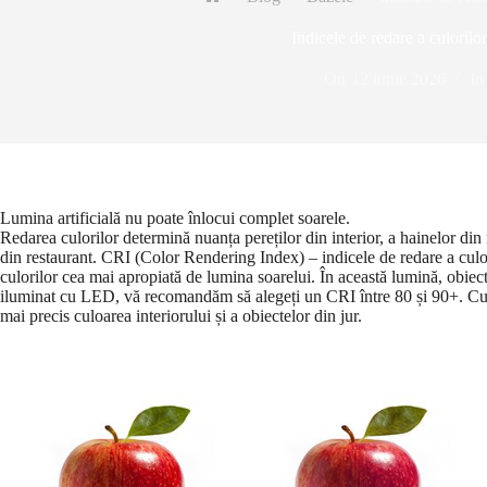
Prima
pagină
Indicele de redare a culorilo
On
12 iunie 2026
In
Lumina artificială nu poate înlocui complet soarele.
Redarea culorilor determină nuanța pereților din interior, a hainelor din 
din restaurant. CRI (Color Rendering Index) – indicele de redare a culo
culorilor cea mai apropiată de lumina soarelui. În această lumină, obiecte
iluminat cu LED, vă recomandăm să alegeți un CRI între 80 și 90+. Cu 
mai precis culoarea interiorului și a obiectelor din jur.