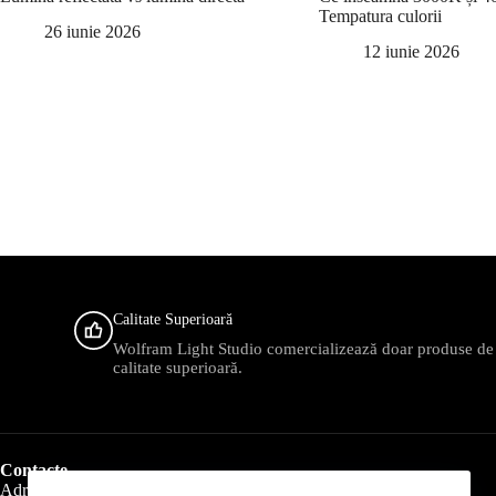
Tempatura culorii
26 iunie 2026
12 iunie 2026
Calitate Superioară
Wolfram Light Studio comercializează doar produse de
calitate superioară.
Contacte
Adresa: Alexandru Bernardazzi 50 , mun .Chişinău