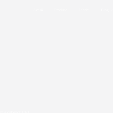
Acasă
Produse
Fabrici
Blog
re a culorilor. CRI