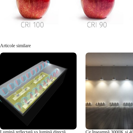
Articole similare
Lumină reflectată vs lumină directă
Ce înseamnă 3000K și 4