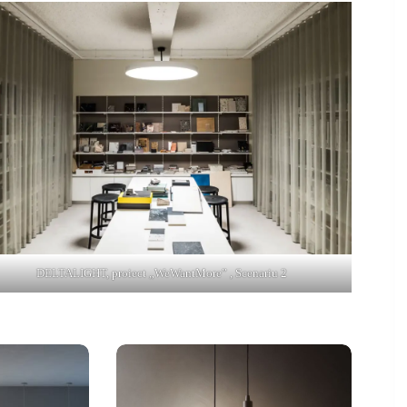
DELTALIGHT, proiect „WeWantMore” , Scenariu 2