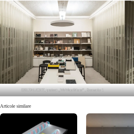
DELTALIGHT, proiect „WeWantMore” , Scenariu 1
Articole similare