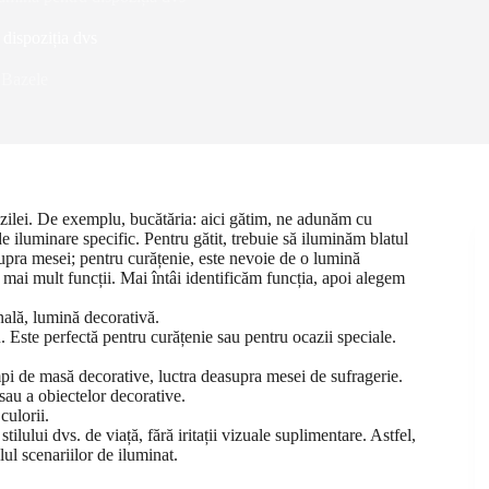
 dispoziția dvs
Bazele
 zilei. De exemplu, bucătăria: aici gătim, ne adunăm cu
e iluminare specific. Pentru gătit, trebuie să iluminăm blatul
supra mesei; pentru curățenie, este nevoie de o lumină
 mai mult funcții. Mai întâi identificăm funcția, apoi alegem
nală, lumină decorativă.
 Este perfectă pentru curățenie sau pentru ocazii speciale.
i de masă decorative, luctra deasupra mesei de sufragerie.
 sau a obiectelor decorative.
culorii.
stilului dvs. de viață, fără iritații vizuale suplimentare. Astfel,
lul scenariilor de iluminat.