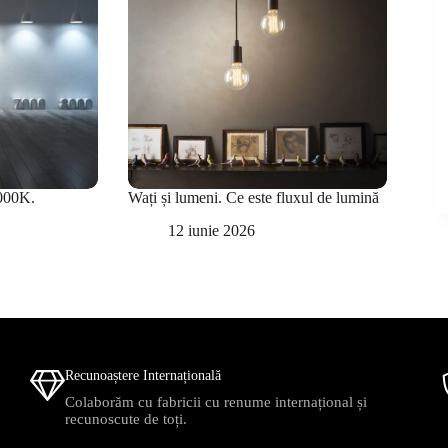
000K.
Wați și lumeni. Ce este fluxul de lumină
12 iunie 2026
Recunoaștere Internațională
Colaborăm cu fabricii cu renume internațional și
recunoscute de toți.