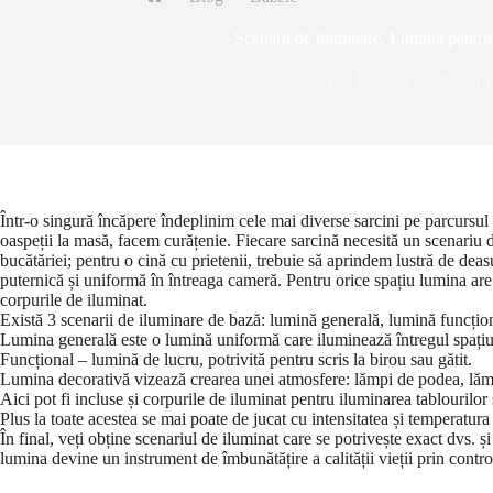
Prima
pagină
Scenarii de iluminare. Lumina pentru
On
12 iunie 2026
In
Într-o singură încăpere îndeplinim cele mai diverse sarcini pe parcursul
oaspeții la masă, facem curățenie. Fiecare sarcină necesită un scenariu d
bucătăriei; pentru o cină cu prietenii, trebuie să aprindem lustră de dea
puternică și uniformă în întreaga cameră. Pentru orice spațiu lumina are
corpurile de iluminat.
Există 3 scenarii de iluminare de bază: lumină generală, lumină funcțio
Lumina generală este o lumină uniformă care iluminează întregul spațiu.
Funcțional – lumină de lucru, potrivită pentru scris la birou sau gătit.
Lumina decorativă vizează crearea unei atmosfere: lămpi de podea, lămp
Aici pot fi incluse și corpurile de iluminat pentru iluminarea tablourilor
Plus la toate acestea se mai poate de jucat cu intensitatea și temperatura 
În final, veți obține scenariul de iluminat care se potrivește exact dvs. și 
lumina devine un instrument de îmbunătățire a calității vieții prin contro