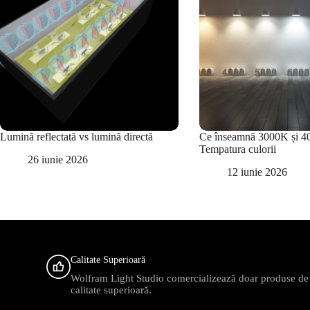
Lumină reflectată vs lumină directă
Ce înseamnă 3000K și 4
Tempatura culorii
26 iunie 2026
12 iunie 2026
Calitate Superioară
Wolfram Light Studio comercializează doar produse de
calitate superioară.