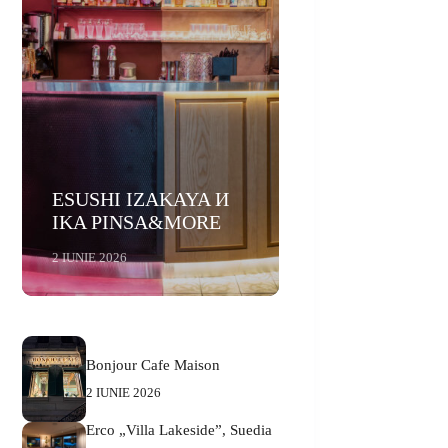
ESUSHI IZAKAYA И
IKA PINSA&MORE
2 IUNIE 2026
Bonjour Cafe Maison
2 IUNIE 2026
Erco „Villa Lakeside”, Suedia