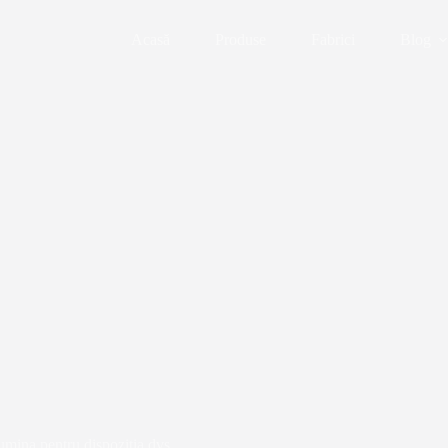
Acasă
Produse
Fabrici
Blog
umina pentru dispoziția dvs