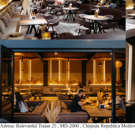
Adresa: Bulevardul Traian 25 , MD-2000 , Chișinău Republica Moldo