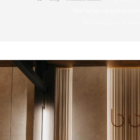
Prima
pagină
BAF Bulvar — beyond atmospher
On
2 iunie 2026
In
Proiec