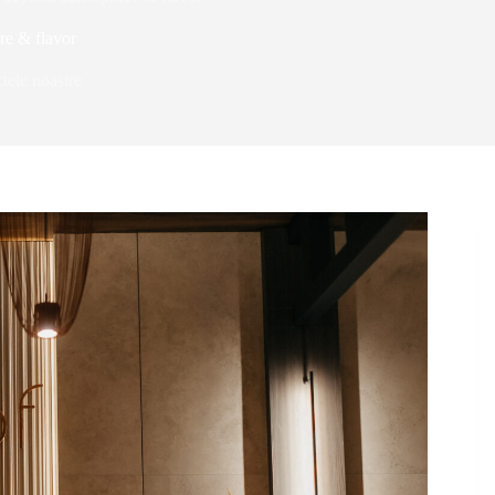
e & flavor
tele noastre