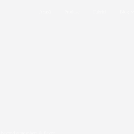
Acasă
Produse
Fabrici
Blog
beyond atmosphere & flavor